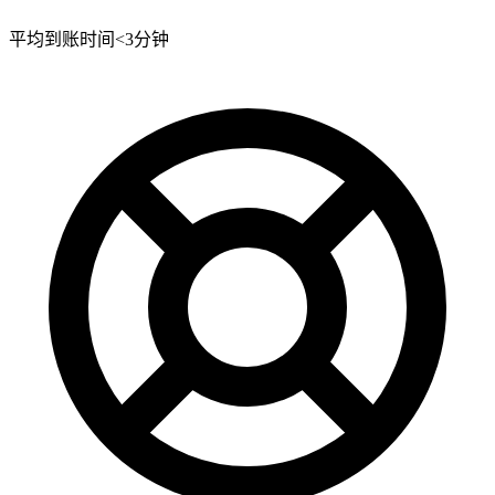
平均到账时间<3分钟