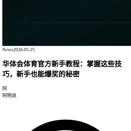
News
2026-05-25
华体会体育官方新手教程：掌握这些技
巧，新手也能爆奖的秘密
阿
阿明说