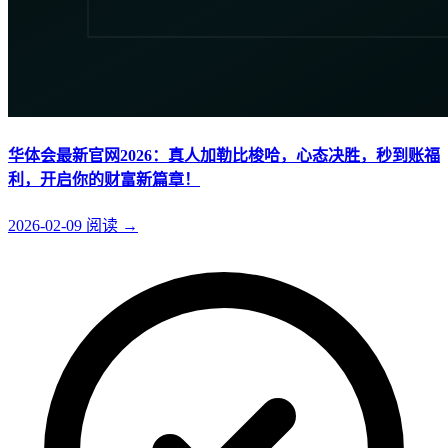
华体会最新官网2026：真人加勒比梭哈，心态决胜，秒到账福
利，开启你的财富新篇章！
2026-02-09
阅读
→