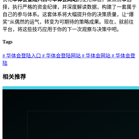
择，执行严格的资金纪律，并深度解读数据，构建了一套属于
自己的参与体系。这套体系将大幅提升你的决策质量，让“爆
奖”从偶然的运气，转变为可期待的策略成果。现在，就前往
平台，将这些技巧应用于你的下一次观察与决策中吧。
Tags
# 华体会登陆入口
# 华体会登陆网站
# 华体会网站
# 华体会登
陆
相关推荐