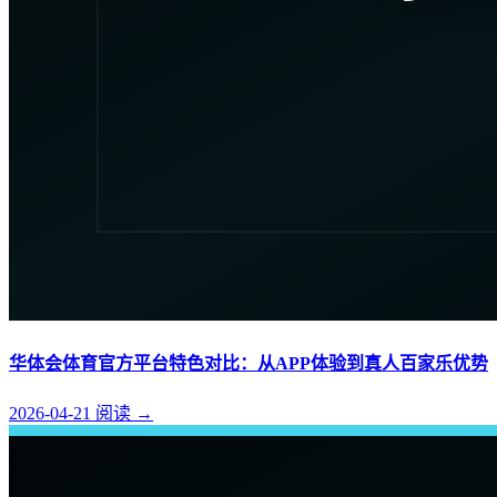
华体会体育官方平台特色对比：从APP体验到真人百家乐优势
2026-04-21
阅读
→