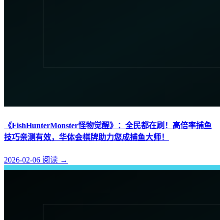
《FishHunterMonster怪物觉醒》：全民都在刷！高倍率捕鱼
技巧亲测有效，华体会棋牌助力您成捕鱼大师！
2026-02-06
阅读
→