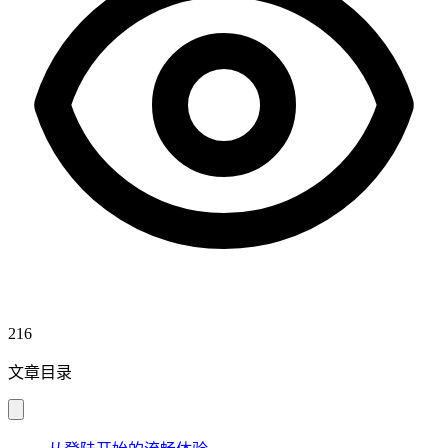
216
文章目录