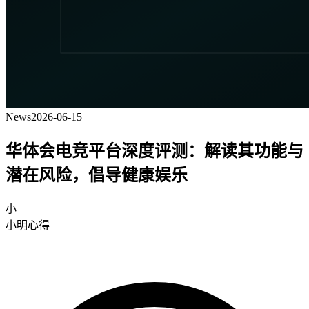
News
2026-06-15
华体会电竞平台深度评测：解读其功能与
潜在风险，倡导健康娱乐
小
小明心得