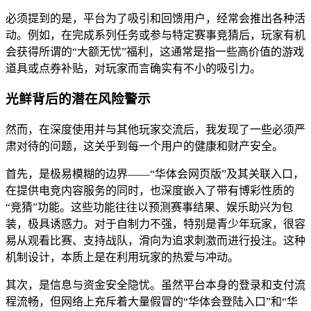
必须提到的是，平台为了吸引和回馈用户，经常会推出各种活
动。例如，在完成系列任务或参与特定赛事竞猜后，玩家有机
会获得所谓的“大额无忧”福利，这通常是指一些高价值的游戏
道具或点券补贴，对玩家而言确实有不小的吸引力。
光鲜背后的潜在风险警示
然而，在深度使用并与其他玩家交流后，我发现了一些必须严
肃对待的问题，这关乎到每一个用户的健康和财产安全。
首先，是极易模糊的边界——“华体会网页版”及其关联入口，
在提供电竞内容服务的同时，也深度嵌入了带有博彩性质的
“竞猜”功能。这些功能往往以预测赛事结果、娱乐助兴为包
装，极具诱惑力。对于自制力不强，特别是青少年玩家，很容
易从观看比赛、支持战队，滑向为追求刺激而进行投注。这种
机制设计，本质上是在利用玩家的热爱与冲动。
其次，是信息与资金安全隐忧。虽然平台本身的登录和支付流
程流畅，但网络上充斥着大量假冒的“华体会登陆入口”和“华