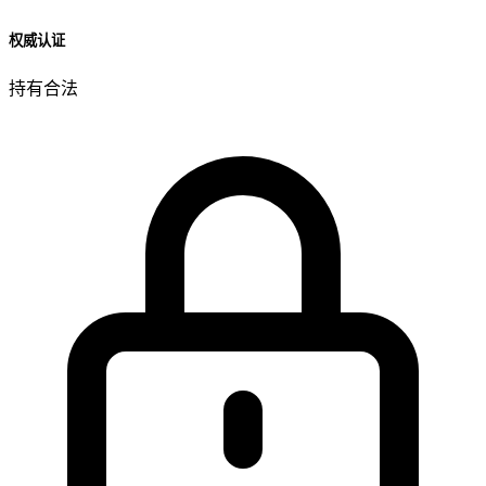
权威认证
持有合法