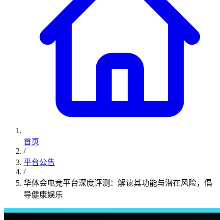
首页
/
平台公告
/
华体会电竞平台深度评测：解读其功能与潜在风险，倡
导健康娱乐