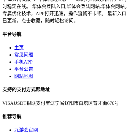
时稳定在线。 华体会登陆入口,华体会登陆网站,华体会网站。
专属优化技术，APP打开迅速，操作流畅不卡顿。 最新入口
已更新，点击收藏，随时轻松访问。
平台导航
主页
常见问题
手机APP
平台公告
网站地图
支持的支付方式跟地址
VISA
USDT
银联
支付宝
辽宁省辽阳市白塔区育才街676号
推荐导航
九游会官网