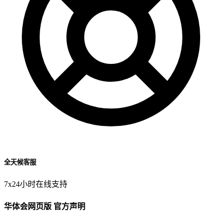
全天候客服
7x24小时在线支持
华体会网页版 官方声明