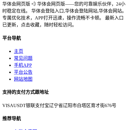
华体会网页版 💨 华体会网页版——您的可靠娱乐伙伴，24小
时稳定在线。 华体会登陆入口,华体会登陆网站,华体会网站。
专属优化技术，APP打开迅速，操作流畅不卡顿。 最新入口
已更新，点击收藏，随时轻松访问。
平台导航
主页
常见问题
手机APP
平台公告
网站地图
支持的支付方式跟地址
VISA
USDT
银联
支付宝
辽宁省辽阳市白塔区育才街676号
推荐导航