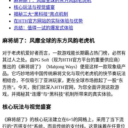
麻将胡了：风靡全球的东方风韵老虎机
核心玩法与视觉盛宴
揭秘三大“黑科技”亮点机制
在HTH官方网站的实际体验与优势
总结：值得一试的爆发式体验
麻将胡了：风靡全球的东方风韵老虎机
对于老虎机爱好者而言，一款游戏能长期霸占热门榜，必然有
其过人之处。由PG Soft（现为HTH官方平台的重要供应商）
推出的《麻将胡了》（Mahjong Ways）便是这样一款现象级产
品。它巧妙地将中国传统麻将文化与现代老虎机的快节奏玩法
相结合，不仅吸引了亚洲玩家，更在全球市场掀起了一股“东
方热”。今天，我们就深入HTH官网，为您全面评测这款游
戏，并揭秘其“连爆”与“黑科技”机制所带来的真实体验。
核心玩法与视觉盛宴
《麻将胡了》的核心玩法建立在6×5的网格上，采用了当下流
行的“百搭支付”系统，而非传统的支付线。这意味着在任意位