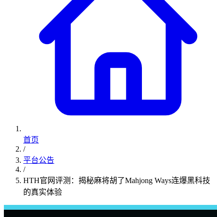
首页
/
平台公告
/
HTH官网评测：揭秘麻将胡了Mahjong Ways连爆黑科技
的真实体验