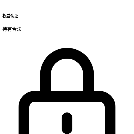
权威认证
持有合法