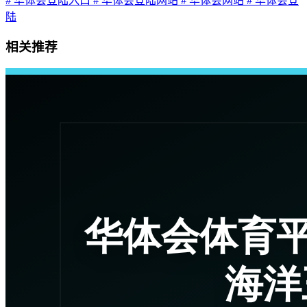
# 华体会登陆入口
# 华体会登陆网站
# 华体会网站
# 华体会登
陆
相关推荐