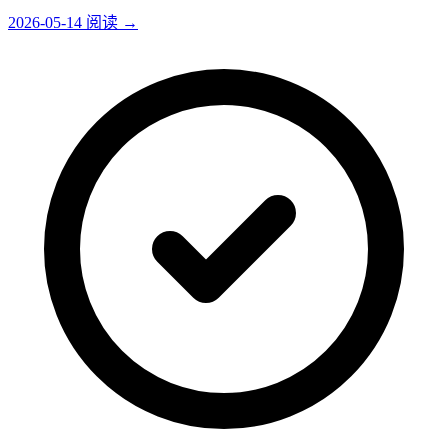
2026-05-14
阅读
→