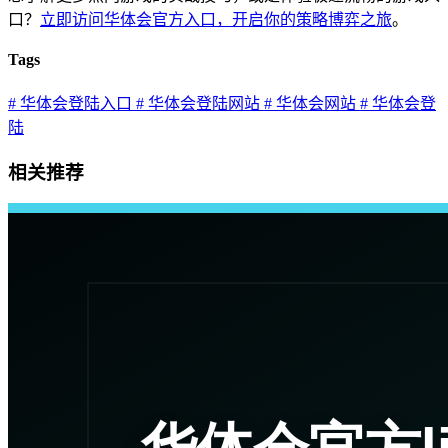
口？
立即访问华体会官方入口，开启你的策略博弈之旅
。
Tags
# 华体会登陆入口
# 华体会登陆网站
# 华体会网站
# 华体会登
陆
相关推荐