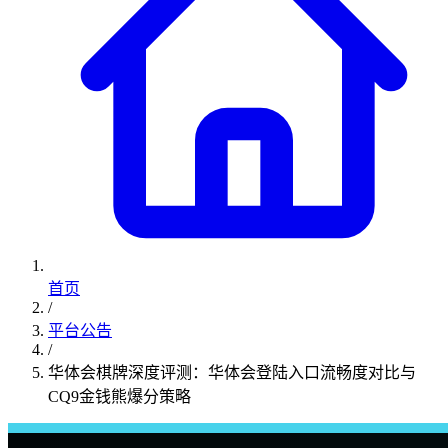
首页
/
平台公告
/
华体会棋牌深度评测：华体会登陆入口流畅度对比与
CQ9金钱熊爆分策略