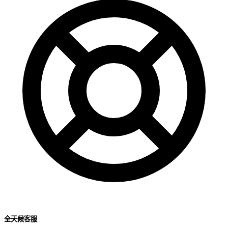
全天候客服