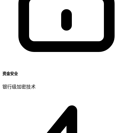
资金安全
银行级加密技术