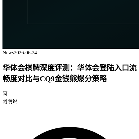
News
2026-06-24
华体会棋牌深度评测：华体会登陆入口流
畅度对比与CQ9金钱熊爆分策略
阿
阿明说