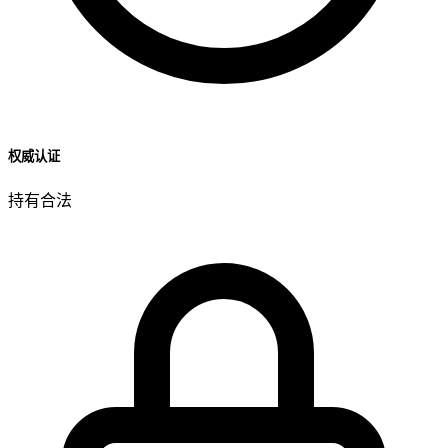
权威认证
持有合法