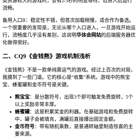
类资源较大的游戏时，会有2-3秒的明显等待，但进入后运行
流畅。
备用入口B：稳定性不错，但首次加载稍慢，适合作为备选。
一个很重要的发现是，无论从哪个入口进入，一旦游戏开始运
行，流畅度几乎没有差别，这说明
华体会网站
的后端服务器优
化做得很好。
二、CQ9《金钱熊》游戏机制浅析
《金钱熊》不是一款单纯靠运气的游戏。经过上百次的对局，
我摸到了一些门道。它的核心是“收集”系统。游戏中的熊宝
宝、蜂蜜罐和金币符号是关键。
熊宝宝
：是分散符号，出现3个即可触发免费旋转，5个
以上奖励非常丰厚。
蜂蜜罐
：这是积累奖金的利器。在基础游戏和免费旋转
中，罐子会被填充，满罐后直接爆出固定金额。
金币符号
：带有随机乘数，是普通转轴里制造惊喜的主
要来源。