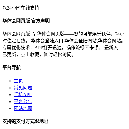
7x24小时在线支持
华体会网页版 官方声明
华体会网页版 💨 华体会网页版——您的可靠娱乐伙伴，24小
时稳定在线。 华体会登陆入口,华体会登陆网站,华体会网站。
专属优化技术，APP打开迅速，操作流畅不卡顿。 最新入口
已更新，点击收藏，随时轻松访问。
平台导航
主页
常见问题
手机APP
平台公告
网站地图
支持的支付方式跟地址