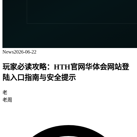
News
2026-06-22
玩家必读攻略：HTH官网华体会网站登
陆入口指南与安全提示
老
老周