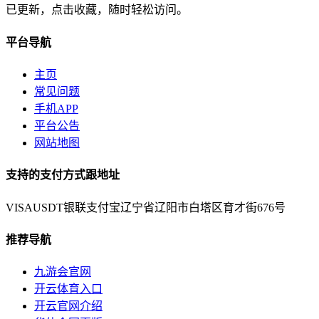
已更新，点击收藏，随时轻松访问。
平台导航
主页
常见问题
手机APP
平台公告
网站地图
支持的支付方式跟地址
VISA
USDT
银联
支付宝
辽宁省辽阳市白塔区育才街676号
推荐导航
九游会官网
开云体育入口
开云官网介绍