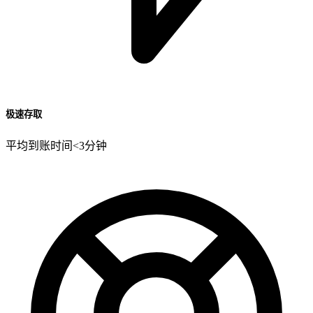
极速存取
平均到账时间<3分钟